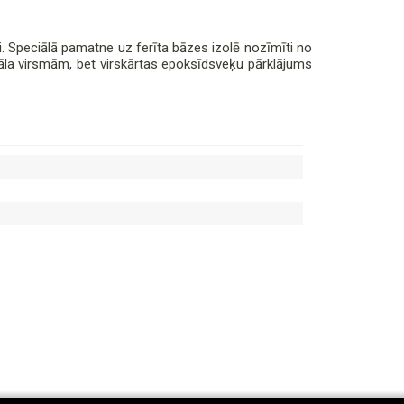
. Speciālā pamatne uz ferīta bāzes izolē nozīmīti no
etāla virsmām, bet virskārtas epoksīdsveķu pārklājums