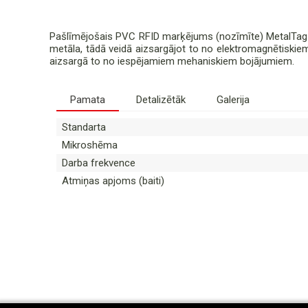
Pašlīmējošais PVC RFID marķējums (nozīmīte) MetalTag — 
metāla, tādā veidā aizsargājot to no elektromagnētiskiem
aizsargā to no iespējamiem mehaniskiem bojājumiem.
Pamata
Detalizētāk
Galerija
Standarta
Mikroshēma
Darba frekvence
Atmiņas apjoms (baiti)