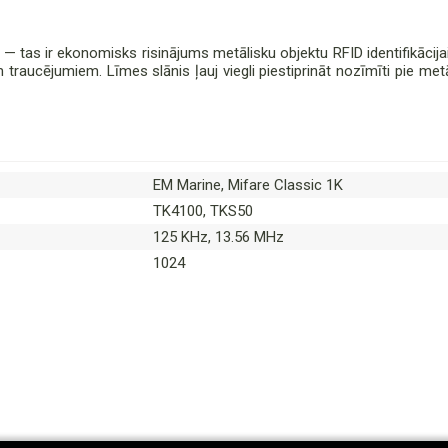
tas ir ekonomisks risinājums metālisku objektu RFID identifikācijai
 traucējumiem. Līmes slānis ļauj viegli piestiprināt nozīmīti pie m
EM Marine, Mifare Classic 1K
TK4100, TKS50
125 KHz, 13.56 MHz
1024