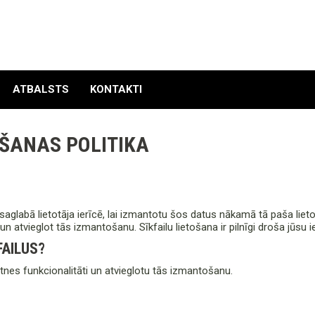
ATBALSTS
KONTAKTI
OŠANAS POLITIKA
un saglabā lietotāja ierīcē, lai izmantotu šos datus nākamā tā paša liet
n atvieglot tās izmantošanu. Sīkfailu lietošana ir pilnīgi droša jūsu i
AILUS?
nes funkcionalitāti un atvieglotu tās izmantošanu.