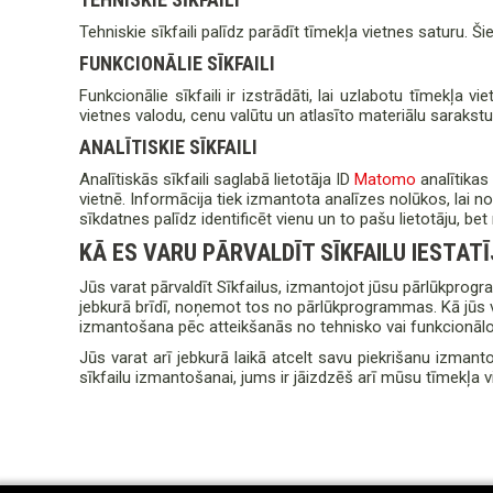
Tehniskie sīkfaili palīdz parādīt tīmekļa vietnes saturu. Š
FUNKCIONĀLIE SĪKFAILI
Funkcionālie sīkfaili ir izstrādāti, lai uzlabotu tīmekļa vi
vietnes valodu, cenu valūtu un atlasīto materiālu sarakstu
ANALĪTISKIE SĪKFAILI
Analītiskās sīkfaili saglabā lietotāja ID
Matomo
analītikas
vietnē. Informācija tiek izmantota analīzes nolūkos, lai nos
sīkdatnes palīdz identificēt vienu un to pašu lietotāju, bet n
KĀ ES VARU PĀRVALDĪT SĪKFAILU IESTAT
Jūs varat pārvaldīt Sīkfailus, izmantojot jūsu pārlūkprog
jebkurā brīdī, noņemot tos no pārlūkprogrammas. Kā jūs var
izmantošana pēc atteikšanās no tehnisko vai funkcionālo
Jūs varat arī jebkurā laikā atcelt savu piekrišanu izman
sīkfailu izmantošanai, jums ir jāizdzēš arī mūsu tīmekļa vi