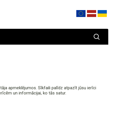
otāja apmeklējumos. Sīkfaili palīdz atpazīt jūsu ierīci
erīcēm un informācijai, ko tās satur.