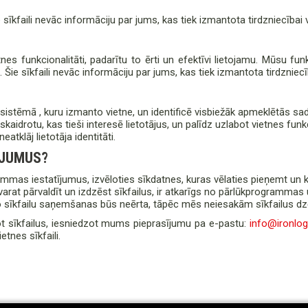
ie sīkfaili nevāc informāciju par jums, kas tiek izmantota tirdzniecība
etnes funkcionalitāti, padarītu to ērti un efektīvi lietojamu. Mūsu funk
. Šie sīkfaili nevāc informāciju par jums, kas tiek izmantota tirdzniec
 sistēmā , kuru izmanto vietne, un identificē visbiežāk apmeklētās sad
kaidrotu, kas tieši interesē lietotājus, un palīdz uzlabot vietnes funkc
eatklāj lietotāja identitāti.
ĪJUMUS?
rammas iestatījumus, izvēloties sīkdatnes, kuras vēlaties pieņemt un 
at pārvaldīt un izdzēst sīkfailus, ir atkarīgs no pārlūkprogrammas un 
 sīkfailu saņemšanas būs neērta, tāpēc mēs neiesakām sīkfailus dzē
tot sīkfailus, iesniedzot mums pieprasījumu pa e-pastu:
info@ironlogi
etnes sīkfaili.