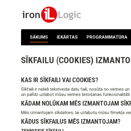
SĀKUMS
IEKĀRTAS
PROGRAMMATŪRA
SĪKFAILU (COOKIES) IZMANT
KAS IR SĪKFAILI VAI COOKIES?
Sīkfaili ir nelieli tekstveida datu faili, nosūta no vietnes 
un palīdz uzlabot mūsu vietnes lietošanas funkcionalitāti u
KĀDAM NOLŪKAM MĒS IZMANTOJAM SĪKF
Mēs izmantojam sīkdatnes, lai uzlabotu mūsu tīmekļa viet
KĀDUS SĪKFAILUS MĒS IZMANTOJAM?
TEHNISKIE SĪKFAILI