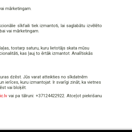
i vai mārketingam.
cionālie sīkfaili tiek izmantoti, lai saglabātu izvēlēto
ībai vai mārketingam.
aļas, tostarp saturu, kuru lietotājs skata mūsu
ionalitāti, kas ļauj to ērtāk izmantot. Analītiskās
kuras dzēst. Jūs varat atteikties no sīkdatnēm
ierīces, kuru izmantojat. Ir svarīgi zināt, ka vietnes
st vai bloķēt.
c.lv
vai pa tālruni: +37124422922. Atceļot piekrišanu