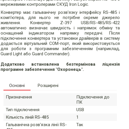
мережевими контролерами СКУД Iron Logic.
Конвертер має гальванічну розв'язку інтерфейсу RS-485 і
комп'ютера, для нього не потрібне окреме джерело
живлення. Конвертер Z-397 USB/RS-485/RS-422
автоматично визначає швидкість і напрямок обміну та
оснащений індикатором напрямку передачі. Після
підключення конвертера та установки драйверів в систему
додається віртуальний COM-порт, який використовується
для роботи з програмним забезпеченням (наприклад,
Guard Light або Guard Commander).
Додатково встановлена безтермінова ліцензія
програмне забезпечення "Охоронець".
Основні
Розширені
Призначення
Підключення до
ПК
Тип підключення
USB
Кількість ліній RS-485
1
Гальванічна розв'язка лінії RS-
Так