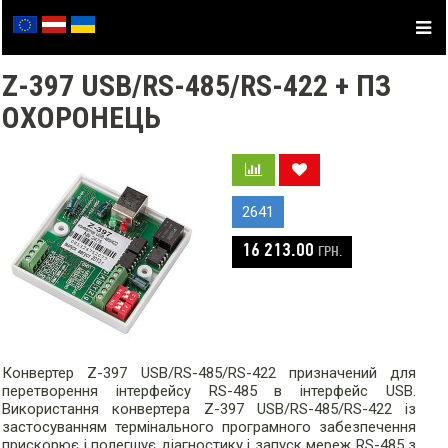
Z-397 USB/RS-485/RS-422 + ПЗ
ОХОРОНЕЦЬ
2641
16 213.00
ГРН.
Конвертер Z-397 USB/RS-485/RS-422 призначений для
перетворення інтерфейсу RS-485 в інтерфейс USB.
Використання конвертера Z-397 USB/RS-485/RS-422 із
застосуванням термінального програмного забезпечення
прискорює і полегшує діагностику і запуск мереж RS-485 з