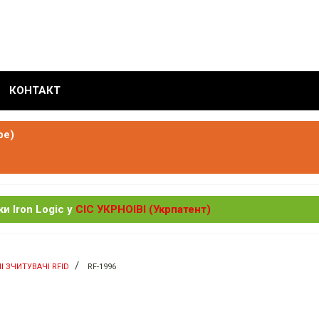
КОНТАКТ
pe)
и Iron Logic у
СІС УКРНОІВІ (Укрпатент)
І ЗЧИТУВАЧІ RFID
RF-1996