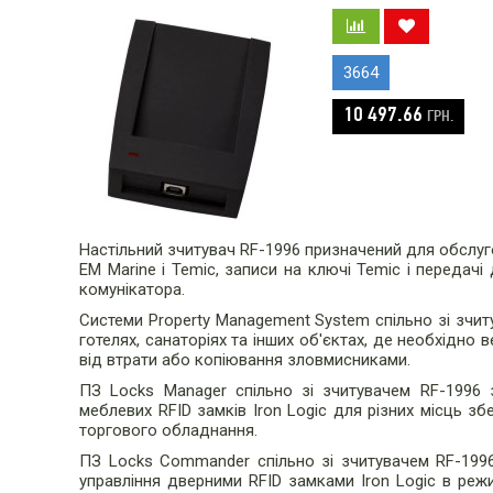
3664
10 497.66
ГРН.
Настільний зчитувач RF-1996 призначений для обслугов
EM Marine і Temic, записи на ключі Temic і переда
комунікатора.
Системи Property Management System спільно зі зчит
готелях, санаторіях та інших об'єктах, де необхідно 
від втрати або копіювання зловмисниками.
ПЗ Locks Manager спільно зі зчитувачем RF-1996 
меблевих RFID замків Iron Logic для різних місць зб
торгового обладнання.
ПЗ Locks Commander спільно зі зчитувачем RF-1996
управління дверними RFID замками Iron Logic в режи