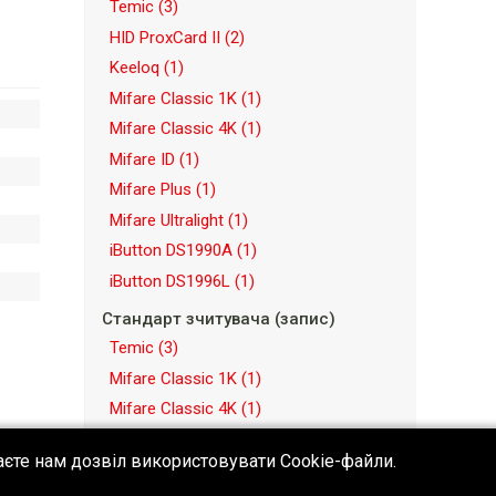
Temic
(3)
HID ProxCard II
(2)
Keeloq
(1)
Mifare Classic 1K
(1)
Mifare Classic 4K
(1)
Mifare ID
(1)
Mifare Plus
(1)
Mifare Ultralight
(1)
iButton DS1990A
(1)
iButton DS1996L
(1)
Стандарт зчитувача (запис)
Temic
(3)
Mifare Classic 1K
(1)
Mifare Classic 4K
(1)
Mifare ID
(1)
аєте нам дозвіл використовувати Cookie-файли.
Mifare Ultralight
(1)