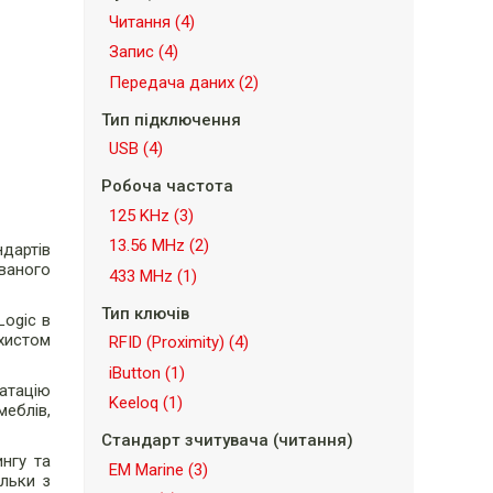
Читання
(4)
Запис
(4)
Передача даних
(2)
Тип підключення
USB
(4)
Робоча частота
125 KHz
(3)
13.56 MHz
(2)
ндартів
ованого
433 MHz
(1)
Тип ключів
Logic в
ахистом
RFID (Proximity)
(4)
iButton
(1)
атацію
Keeloq
(1)
меблів,
Стандарт зчитувача (читання)
нгу та
EM Marine
(3)
ільки з