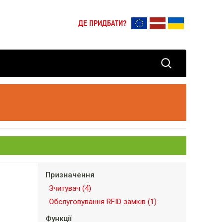
ДЕ ПРИДБАТИ?
Призначення
Зчитувач
(4)
Обслуговування RFID замків
(1)
Функції