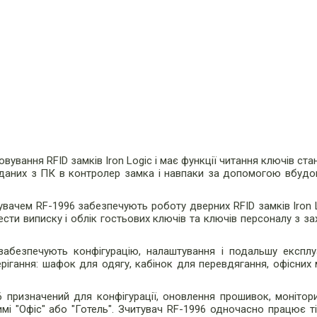
ування RFID замків Iron Logic і має функції читання ключів ста
чі даних з ПК в контролер замка і навпаки за допомогою вбуд
увачем RF-1996 забезпечують роботу дверних RFID замків Iron 
вести виписку і облік гостьових ключів та ключів персоналу з з
забезпечують конфігурацію, налаштування і подальшу експлу
ерігання: шафок для одягу, кабінок для перевдягання, офісних 
 призначений для конфігурації, оновлення прошивок, монітори
мі "Офіс" або "Готель". Зчитувач RF-1996 одночасно працює т