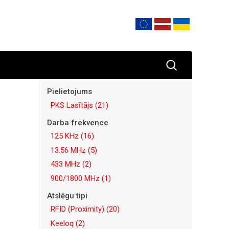
Pielietojums
PKS Lasītājs
(21)
Darba frekvence
125 KHz
(16)
13.56 MHz
(5)
433 MHz
(2)
900/1800 MHz
(1)
Atslēgu tipi
RFID (Proximity)
(20)
Keeloq
(2)