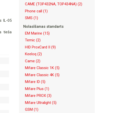
CAME (TOP432NA, TOP434NA)
(2)
Phone call
(1)
SMS
(1)
s IL-05
Nolasīšanas standarts
a tieša
EM Marine
(15)
Temic
(2)
HID ProxCard II
(9)
Keeloq
(2)
Came
(2)
Mifare Classic 1K
(5)
Mifare Classic 4K
(5)
Mifare ID
(5)
Mifare Plus
(1)
Mifare PROX
(3)
Mifare Ultralight
(5)
GSM
(1)