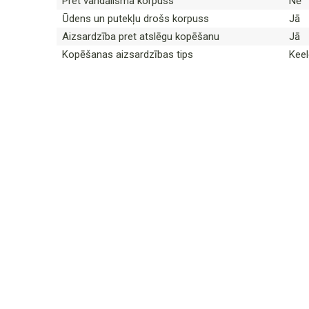
Pret vandālisma korpuss
Nē
Ūdens un putekļu drošs korpuss
Jā
Aizsardzība pret atslēgu kopēšanu
Jā
Kopēšanas aizsardzības tips
Keel