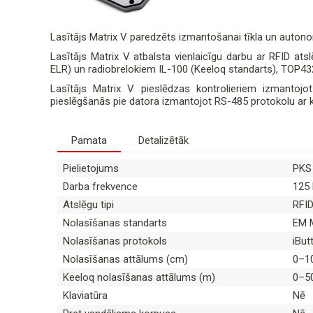
Lasītājs Matrix V paredzēts izmantošanai tīkla un auton
Lasītājs Matrix V atbalsta vienlaicīgu darbu ar RFID at
ELR) un radiobrelokiem IL-100 (Keeloq standarts), TOP
Lasītājs Matrix V pieslēdzas kontrolieriem izmantojo
pieslēgšanās pie datora izmantojot RS-485 protokolu ar
Pamata
Detalizētāk
Pielietojums
PKS 
Darba frekvence
125
Atslēgu tipi
RFID
Nolasīšanas standarts
EM M
Nolasīšanas protokols
iBut
Nolasīšanas attālums (cm)
0–10
Keeloq nolasīšanas attālums (m)
0–5
Klaviatūra
Nē