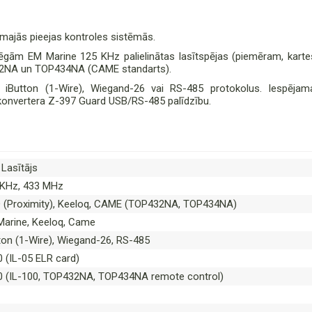
omajās pieejas kontroles sistēmās.
slēgām EM Marine 125 KHz palielinātas lasītspējas (piemēram, karte
432NA un TOP434NA (CAME standarts).
t iButton (1-Wire), Wiegand-26 vai RS-485 protokolus. Iespējam
 konvertera Z-397 Guard USB/RS-485 palīdzību.
Lasītājs
 KHz, 433 MHz
 (Proximity), Keeloq, CAME (TOP432NA, TOP434NA)
arine, Keeloq, Came
ton (1-Wire), Wiegand-26, RS-485
 (IL-05 ELR card)
0 (IL-100, TOP432NA, TOP434NA remote control)